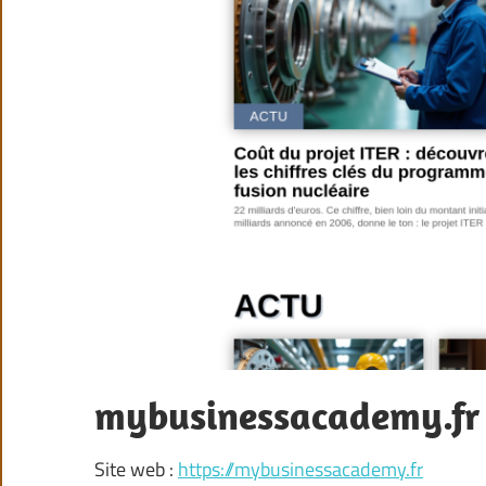
mybusinessacademy.fr
Site web :
https://mybusinessacademy.fr